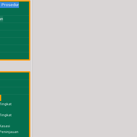
l Prosedur
an
Tingkat
Tingkat
Kasasi
Peninjauan