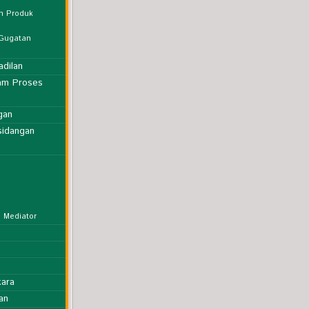
n Produk
 Gugatan
adilan
am Proses
gan
sidangan
 Mediator
kara
an