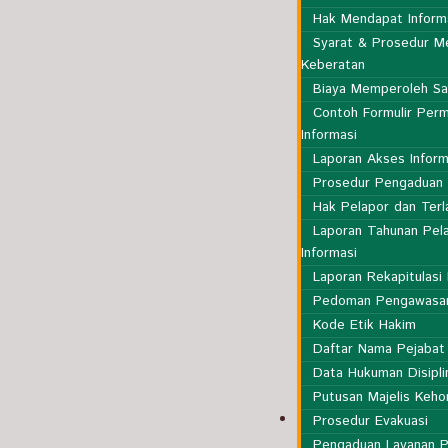
Hak Mendapat Inform
Syarat & Prosedur M
Keberatan
Biaya Memperoleh Sal
Contoh Formulir Perm
Informasi
Laporan Akses Inform
Prosedur Pengaduan
Hak Pelapor dan Terl
Laporan Tahunan Pel
Informasi
Laporan Rekapitulasi
Pedoman Pengawasa
Kode Etik Hakim
Daftar Nama Pejaba
Data Hukuman Disipli
Putusan Majelis Keh
Publikasi
Prosedur Evakuasi
Pengaduan Layanan P