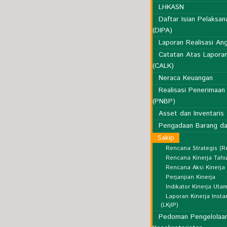
LHKASN
Daftar Isian Pelaksa
(DIPA)
Laporan Realisasi An
Catatan Atas Lapora
(CALK)
Neraca Keuangan
Realisasi Penerimaan
(PNBP)
Asset dan Inventaris
Pengadaan Barang da
Sakip
Rencana Strategis (R
Rencana Kinerja Tah
Rencana Aksi Kinerja
Perjanjian Kinerja
Indikator Kinerja Utam
Laporan Kinerja Insta
(LKjIP)
Pedoman Pengelolaa