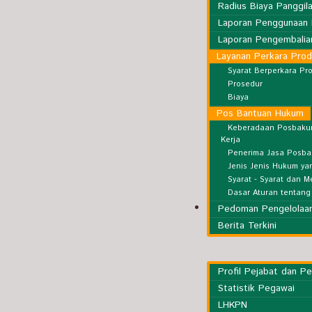
Radius Biaya Panggil
Laporan Penggunaan 
Laporan Pengembalian
Layanan Perkara Pro
Syarat Berperkara Pr
Prosedur
Biaya
Pos Bantuan Hukum
Keberadaan Posbaku
Kerja
Penerima Jasa Posb
Jenis Jenis Hukum yan
Syarat - Syarat dan 
Dasar Aturan tentan
Kesekretariatan
Pedoman Pengelolaan
Berita Terkini
Profil Pejabat dan P
Statistik Pegawai
LHKPN