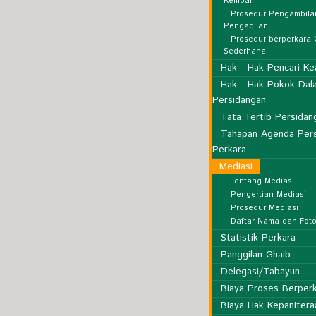
Kembali
Prosedur Pengambila
Pengadilan
Prosedur berperkara
Sederhana
Hak - Hak Pencari Ke
Hak - Hak Pokok Dal
Persidangan
Tata Tertib Persidan
Tahapan Agenda Per
Perkara
Mediasi
Tentang Mediasi
Pengertian Mediasi
Prosedur Mediasi
Daftar Nama dan Foto
Statistik Perkara
Panggilan Ghaib
Delegasi/Tabayun
Biaya Proses Berper
Biaya Hak Kepanitera