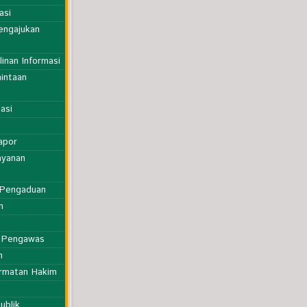
asi
engajukan
inan Informasi
intaan
asi
apor
ayanan
 Pengaduan
n
t Pengawas
n
ormatan Hakim
ublik