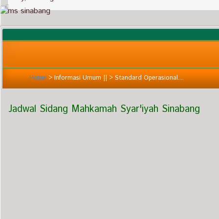
Home
>
Informasi Umum ||
>
Standard Operasional....
Jadwal Sidang Mahkamah Syar'iyah Sinabang