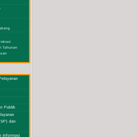
s
nabang
rokrasi
an Tahunan
asan
Pelayanan
n Publik
layanan
TSP) dan
 Informasi