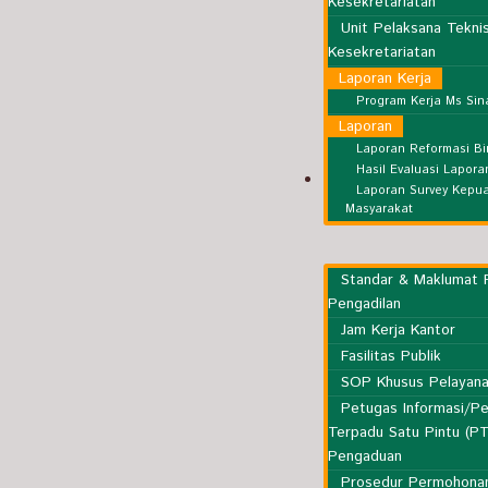
Kesekretariatan
Unit Pelaksana Tekni
Kesekretariatan
Laporan Kerja
Program Kerja Ms Si
Laporan
Laporan Reformasi Bi
Hasil Evaluasi Lapor
Layanan Publik
Laporan Survey Kepu
Masyarakat
Standar & Maklumat 
Pengadilan
Jam Kerja Kantor
Fasilitas Publik
SOP Khusus Pelayana
Petugas Informasi/Pe
Terpadu Satu Pintu (P
Pengaduan
Prosedur Permohonan