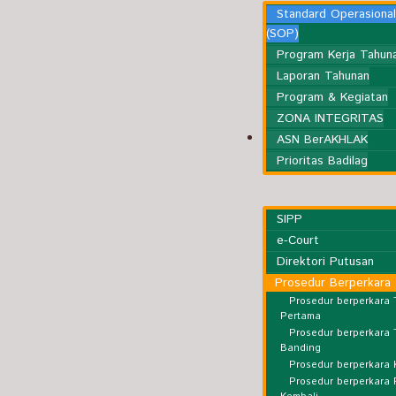
Standard Operasiona
(SOP)
Program Kerja Tahun
Laporan Tahunan
Program & Kegiatan
ZONA INTEGRITAS
Kepaniteraan
ASN BerAKHLAK
Prioritas Badilag
SIPP
e-Court
Direktori Putusan
Prosedur Berperkara
Prosedur berperkara 
Pertama
Prosedur berperkara 
Banding
Prosedur berperkara 
Prosedur berperkara 