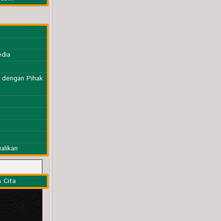
edia
n dengan Pihak
alikan
 Cita