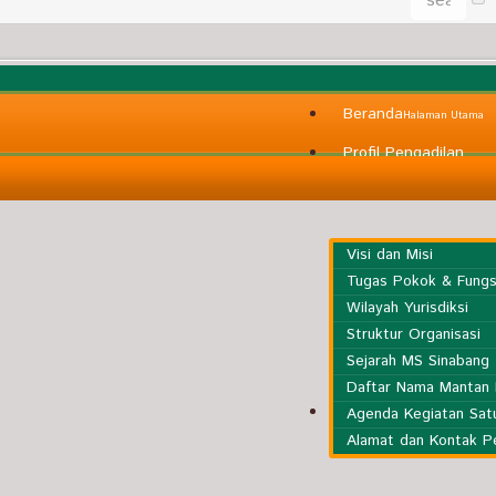
Beranda
Halaman Utama
Profil Pengadilan
Visi dan Misi
Tugas Pokok & Fungs
Wilayah Yurisdiksi
Struktur Organisasi
Sejarah MS Sinabang
Daftar Nama Mantan 
Informasi Umum
Agenda Kegiatan Satu
Alamat dan Kontak P