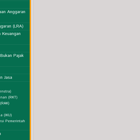
naan Anggaran
ggaran (LRA)
n Keuangan
 Bukan Pajak
n Jasa
enstra)
unan (RKT)
 (RAK)
a (IKU)
nsi Pemerintah
n