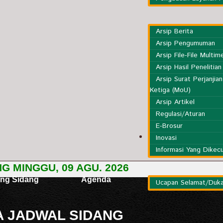
Arsip Berita
Arsip Pengumuman
Arsip File-File Multim
Arsip Hasil Penelitian
Arsip Surat Perjanjia
Ketiga (MoU)
Arsip Artikel
Regulasi/Aturan
E-Brosur
Informasi Lainnya
Inovasi
Informasi Yang Dikecu
Ucapan Selamat/Duka