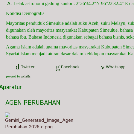
Letak astronomi gedung kantor : 2°26'34.2"N 96°22'32.4" E d
Kondisi Demografis
Mayoritas penduduk Simeulue adalah suku Aceh, suku Melayu, suk
digunakan oleh mayoritas masyarakat Kabupaten Simeulue, bahasa 
bahasa ibu, Bahasa Indonesia digunakan sebagai bahasa bisnis, sekol
Agama Islam adalah agama mayoritas masyarakat Kabupaten Sim
Syariat Islam menjadi aturan dasar dalam kehidupan masyarakat K
Twitter
Facebook
Whatsapp
powered by
social2s
Mirza Fahlevy, S.Sy.
Aparatur
Hakim
   AGEN PERUBAHAN                             