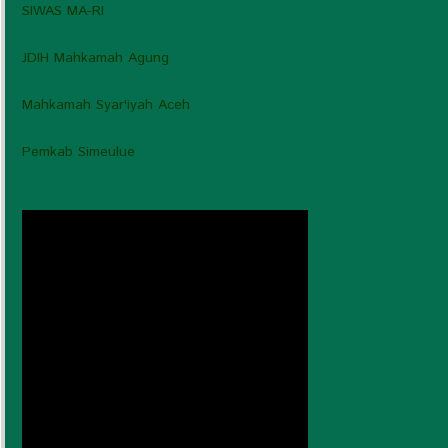
SIWAS MA-RI
JDIH Mahkamah Agung
Mahkamah Syar'iyah Aceh
Pemkab Simeulue