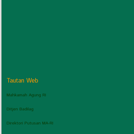
Tautan Web
Mahkamah Agung RI
Ditjen Badilag
Direktori Putusan MA-RI