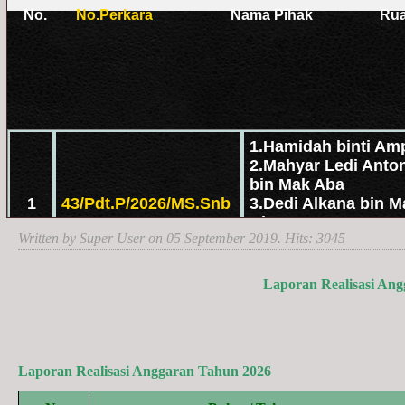
Written by Super User on
05 September 2019
. Hits: 3045
Laporan Realisasi Ang
Laporan Realisasi Anggaran Tahun 2026