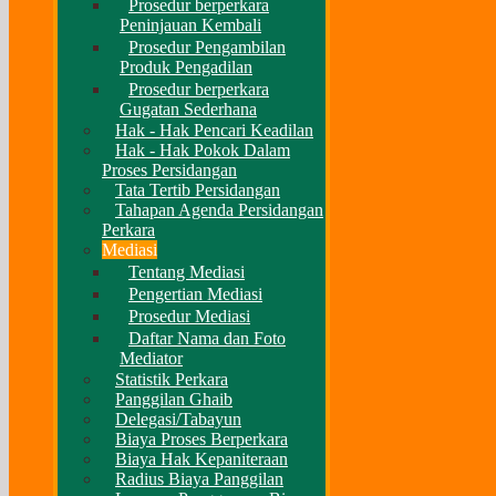
Prosedur berperkara
Peninjauan Kembali
Prosedur Pengambilan
Produk Pengadilan
Prosedur berperkara
Gugatan Sederhana
Hak - Hak Pencari Keadilan
Hak - Hak Pokok Dalam
Proses Persidangan
Tata Tertib Persidangan
Tahapan Agenda Persidangan
Perkara
Mediasi
Tentang Mediasi
Pengertian Mediasi
Prosedur Mediasi
Daftar Nama dan Foto
Mediator
Statistik Perkara
Panggilan Ghaib
Delegasi/Tabayun
Biaya Proses Berperkara
Biaya Hak Kepaniteraan
Radius Biaya Panggilan