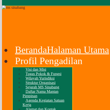
Beranda
Halaman Utama
Profil Pengadilan
Visi dan Misi
Tugas Pokok & Fungsi
Wilayah Yurisdiksi
Struktur Organisasi
Sejarah MS Sinabang
Daftar Nama Mantan
Pimpinan
Agenda Kegiatan Satuan
Kerja
Alamat dan Kontak