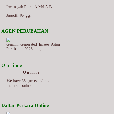
Irwansyah Putra, A.Md.A.B.
Jurusita Pengganti
AGEN PERUBAHAN
O n l i n e
O n l i n e
We have 86 guests and no
members online
Daftar Perkara Online