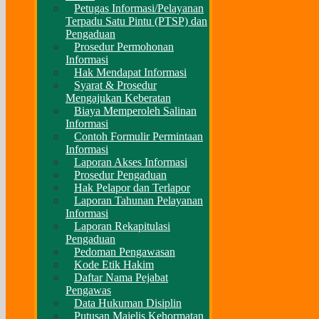
Petugas Informasi/Pelayanan
Terpadu Satu Pintu (PTSP) dan
Pengaduan
Prosedur Permohonan
Informasi
Hak Mendapat Informasi
Syarat & Prosedur
Mengajukan Keberatan
Biaya Memperoleh Salinan
Informasi
Contoh Formulir Permintaan
Informasi
Laporan Akses Informasi
Prosedur Pengaduan
Hak Pelapor dan Terlapor
Laporan Tahunan Pelayanan
Informasi
Laporan Rekapitulasi
Pengaduan
Pedoman Pengawasan
Kode Etik Hakim
Daftar Nama Pejabat
Pengawas
Data Hukuman Disiplin
Putusan Majelis Kehormatan