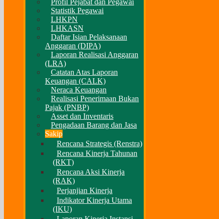
Profil Pejabat dan Pegawai
Statistik Pegawai
LHKPN
LHKASN
Daftar Isian Pelaksanaan
Anggaran (DIPA)
Laporan Realisasi Anggaran
(LRA)
Catatan Atas Laporan
Keuangan (CALK)
Neraca Keuangan
Realisasi Penerimaan Bukan
Pajak (PNBP)
Asset dan Inventaris
Pengadaan Barang dan Jasa
Sakip
Rencana Strategis (Renstra)
Rencana Kinerja Tahunan
(RKT)
Rencana Aksi Kinerja
(RAK)
Perjanjian Kinerja
Indikator Kinerja Utama
(IKU)
Laporan Kinerja Instansi